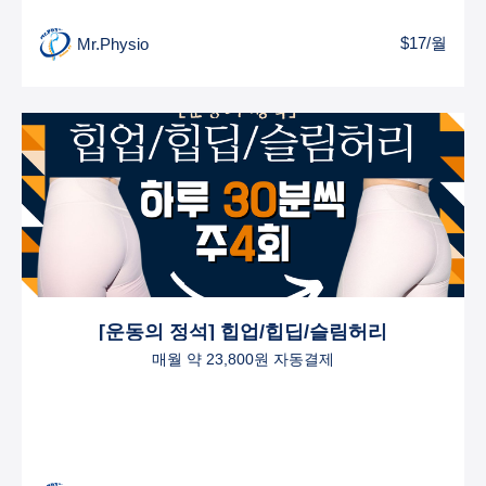
$17/월
Mr.Physio
[운동의 정석] 힙업/힙딥/슬림허리
매월 약 23,800원 자동결제