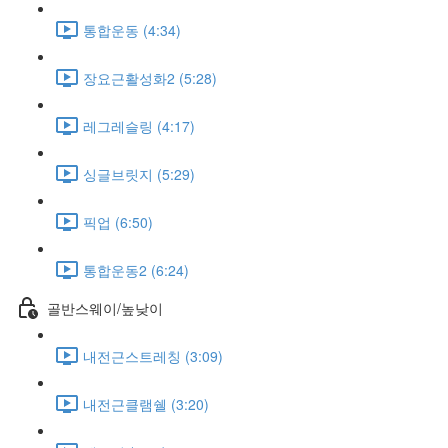
통합운동 (4:34)
장요근활성화2 (5:28)
레그레슬링 (4:17)
싱글브릿지 (5:29)
픽업 (6:50)
통합운동2 (6:24)
골반스웨이/높낮이
내전근스트레칭 (3:09)
내전근클램쉘 (3:20)