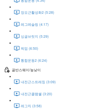
통합운동 (4:34)
장요근활성화2 (5:28)
레그레슬링 (4:17)
싱글브릿지 (5:29)
픽업 (6:50)
통합운동2 (6:24)
골반스웨이/높낮이
내전근스트레칭 (3:09)
내전근클램쉘 (3:20)
레그킥 (3:58)